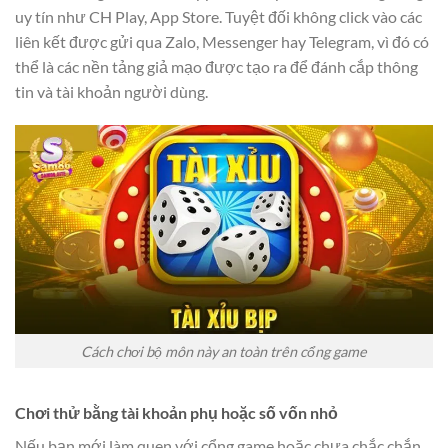
uy tín như CH Play, App Store. Tuyệt đối không click vào các
liên kết được gửi qua Zalo, Messenger hay Telegram, vì đó có
thể là các nền tảng giả mạo được tạo ra để đánh cắp thông
tin và tài khoản người dùng.
Cách chơi bộ môn này an toàn trên cổng game
Chơi thử bằng tài khoản phụ hoặc số vốn nhỏ
Nếu bạn mới làm quen với cổng game hoặc chưa chắc chắn