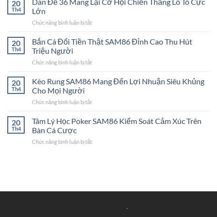
Dàn Đề 36 Mang Lại Cơ Hội Chiến Thắng Lô Tô Cực
20
Tiến
Th4
Lớn
Lên
Chức năng bình luận bị tắt
ở
SAM86
Dàn
Chuẩn
Đề
Bắn Cá Đổi Tiền Thật SAM86 Đỉnh Cao Thu Hút
Mang
20
36
Lại
Th4
Triệu Người
Mang
Tỷ
Chức năng bình luận bị tắt
ở
Lại
Lệ
Bắn
Cơ
Chiến
Cá
Kèo Rung SAM86 Mang Đến Lợi Nhuận Siêu Khủng
Hội
20
Thắng
Đổi
Chiến
Th4
Cho Mọi Người
Cao
Tiền
Thắng
Chức năng bình luận bị tắt
ở
Thật
Lô
Kèo
SAM86
Tô
Rung
Tâm Lý Học Poker SAM86 Kiểm Soát Cảm Xúc Trên
Đỉnh
20
Cực
SAM86
Cao
Th4
Bàn Cá Cược
Lớn
Mang
Thu
Chức năng bình luận bị tắt
ở
Đến
Hút
Tâm
Lợi
Triệu
Lý
Nhuận
Người
Học
Siêu
Poker
Khủng
SAM86
Cho
Kiểm
Mọi
Soát
Người
Cảm
Xúc