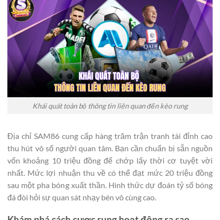
Khái quát toàn bộ thông tin liên quan đến kèo rung
Địa chỉ SAM86 cung cấp hàng trăm trận tranh tài đỉnh cao
thu hút vô số người quan tâm. Bạn cần chuẩn bị sẵn nguồn
vốn khoảng 10 triệu đồng để chớp lấy thời cơ tuyệt vời
nhất. Mức lợi nhuận thu về có thể đạt mức 20 triệu đồng
sau một pha bóng xuất thần. Hình thức dự đoán tỷ số bóng
đá đòi hỏi sự quan sát nhạy bén vô cùng cao.
Khám phá cách cược rung hoạt động ra sao