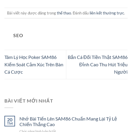
Bài viết này được đăng trong
thể thao
. Đánh dấu
liên kết thường trực
.
SEO
Tâm Lý Học Poker SAM86
Bắn Cá Đổi Tiền Thật SAM86
Kiểm Soát Cảm Xúc Trên Bàn
Đỉnh Cao Thu Hút Triệu
Cá Cược
Người
BÀI VIẾT MỚI NHẤT
Nhớ Bài Tiến Lên SAM86 Chuẩn Mang Lại Tỷ Lệ
20
Th4
Chiến Thắng Cao
Chức năng bình luận bị tắt
ở