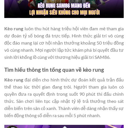
Kèo rung
luôn thu hút hàng triệu hội viên đam mê tham gia
dự đoán tỷ số bóng đá trực tiếp. Hình thức giải trí vô cùng
độc đáo mang lại cơ hội nhận thưởng khoảng 50 triệu đồng
vô cùng nhanh. Mọi người lập tức khám phá bí quyết đầu tư
sinh lời khổng lồ cùng với thương hiệu giải trí SAM86.
Tìm hiểu thông tin tổng quan về kèo rung
Kèo rung
đại diện cho hình thức dự đoán kết quả trận đấu
thể thao lúc thời gian đang trôi. Người tham gia luôn có
quyền đưa ra quyết định trong suốt 90 phút thi đấu chính
thức. Sân chơi liên tục cập nhật tỷ lệ trả thưởng theo sát
diễn biến trên sân cỏ xanh. Thành viên dễ dàng nhận thấy sự
biến động thông số diễn ra sau mỗi 5 phút nhanh.