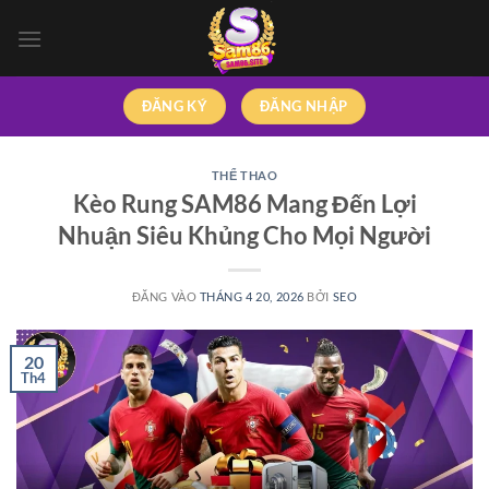
Bỏ
qua
nội
dung
ĐĂNG KÝ
ĐĂNG NHẬP
THỂ THAO
Kèo Rung SAM86 Mang Đến Lợi
Nhuận Siêu Khủng Cho Mọi Người
ĐĂNG VÀO
THÁNG 4 20, 2026
BỞI
SEO
20
Th4