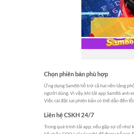
Chọn phiên bản phù hợp
Ứng dụng Sam86 hỗ trợ cả hai nền tảng phổ b
người dùng. Vì vậy, khi tải app Sam86 anh 
Việc cài đặt sai phiên bản có thể dẫn đến lỗ
Liên hệ CSKH 24/7
Trong quá trình tải app, nếu gặp sự cố như 
bộ phận CSKH của Sam86 để được hỗ trợ. Độ