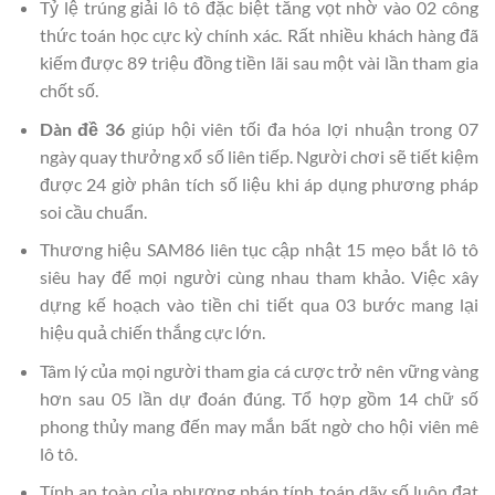
Tỷ lệ trúng giải lô tô đặc biệt tăng vọt nhờ vào 02 công
thức toán học cực kỳ chính xác. Rất nhiều khách hàng đã
kiếm được 89 triệu đồng tiền lãi sau một vài lần tham gia
chốt số.
Dàn đề 36
giúp hội viên tối đa hóa lợi nhuận trong 07
ngày quay thưởng xổ số liên tiếp. Người chơi sẽ tiết kiệm
được 24 giờ phân tích số liệu khi áp dụng phương pháp
soi cầu chuẩn.
Thương hiệu SAM86 liên tục cập nhật 15 mẹo bắt lô tô
siêu hay để mọi người cùng nhau tham khảo. Việc xây
dựng kế hoạch vào tiền chi tiết qua 03 bước mang lại
hiệu quả chiến thắng cực lớn.
Tâm lý của mọi người tham gia cá cược trở nên vững vàng
hơn sau 05 lần dự đoán đúng. Tổ hợp gồm 14 chữ số
phong thủy mang đến may mắn bất ngờ cho hội viên mê
lô tô.
Tính an toàn của phương pháp tính toán dãy số luôn đạt