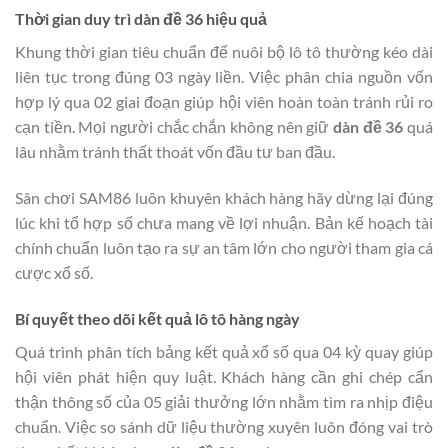
Thời gian duy trì dàn đề 36 hiệu quả
Khung thời gian tiêu chuẩn để nuôi bộ lô tô thường kéo dài
liên tục trong đúng 03 ngày liền. Việc phân chia nguồn vốn
hợp lý qua 02 giai đoạn giúp hội viên hoàn toàn tránh rủi ro
cạn tiền. Mọi người chắc chắn không nên giữ
dàn đề 36
quá
lâu nhằm tránh thất thoát vốn đầu tư ban đầu.
Sân chơi SAM86 luôn khuyên khách hàng hãy dừng lại đúng
lúc khi tổ hợp số chưa mang về lợi nhuận. Bản kế hoạch tài
chính chuẩn luôn tạo ra sự an tâm lớn cho người tham gia cá
cược xổ số.
Bí quyết theo dõi kết quả lô tô hàng ngày
Quá trình phân tích bảng kết quả xổ số qua 04 kỳ quay giúp
hội viên phát hiện quy luật. Khách hàng cần ghi chép cẩn
thận thông số của 05 giải thưởng lớn nhằm tìm ra nhịp điệu
chuẩn. Việc so sánh dữ liệu thường xuyên luôn đóng vai trò