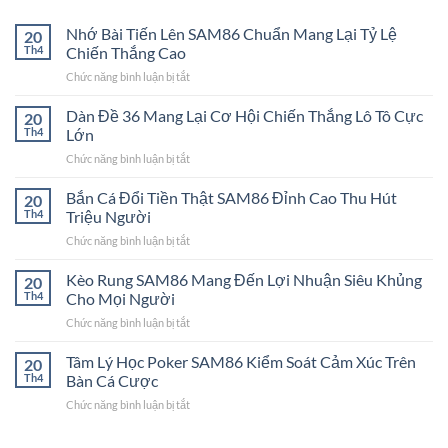
Nhớ Bài Tiến Lên SAM86 Chuẩn Mang Lại Tỷ Lệ
20
Th4
Chiến Thắng Cao
Chức năng bình luận bị tắt
ở
Nhớ
Bài
Dàn Đề 36 Mang Lại Cơ Hội Chiến Thắng Lô Tô Cực
20
Tiến
Th4
Lớn
Lên
Chức năng bình luận bị tắt
ở
SAM86
Dàn
Chuẩn
Đề
Bắn Cá Đổi Tiền Thật SAM86 Đỉnh Cao Thu Hút
Mang
20
36
Lại
Th4
Triệu Người
Mang
Tỷ
Chức năng bình luận bị tắt
ở
Lại
Lệ
Bắn
Cơ
Chiến
Cá
Kèo Rung SAM86 Mang Đến Lợi Nhuận Siêu Khủng
Hội
20
Thắng
Đổi
Chiến
Th4
Cho Mọi Người
Cao
Tiền
Thắng
Chức năng bình luận bị tắt
ở
Thật
Lô
Kèo
SAM86
Tô
Rung
Tâm Lý Học Poker SAM86 Kiểm Soát Cảm Xúc Trên
Đỉnh
20
Cực
SAM86
Cao
Th4
Bàn Cá Cược
Lớn
Mang
Thu
Chức năng bình luận bị tắt
ở
Đến
Hút
Tâm
Lợi
Triệu
Lý
Nhuận
Người