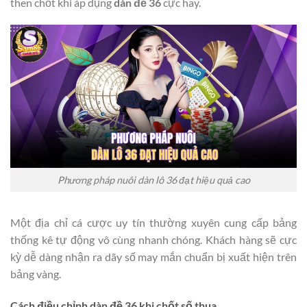
then chốt khi áp dụng
dàn đề 36
cực hay.
Phương pháp nuôi dàn lô 36 đạt hiệu quả cao
Một địa chỉ cá cược uy tín thường xuyên cung cấp bảng
thống kê tự động vô cùng nhanh chóng. Khách hàng sẽ cực
kỳ dễ dàng nhận ra dãy số may mắn chuẩn bị xuất hiện trên
bảng vàng.
Cách điều chỉnh dàn đề 36 khi chốt số thua