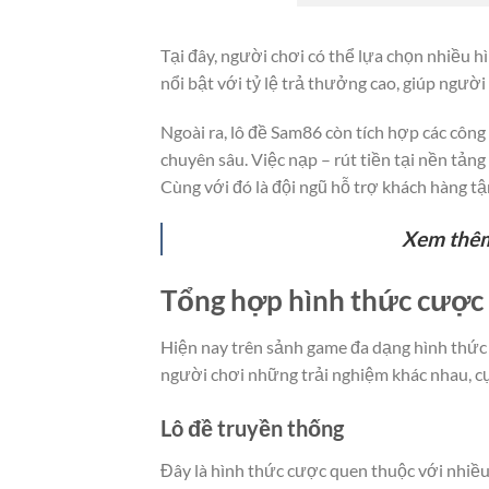
Tại đây, người chơi có thể lựa chọn nhiều hì
nổi bật với tỷ lệ trả thưởng cao, giúp ngườ
Ngoài ra, lô đề Sam86 còn tích hợp các công
chuyên sâu. Việc nạp – rút tiền tại nền tản
Cùng với đó là đội ngũ hỗ trợ khách hàng tậ
Xem thê
Tổng hợp hình thức cược 
Hiện nay trên sảnh game đa dạng hình thức 
người chơi những trải nghiệm khác nhau, cụ
Lô đề truyền thống
Đây là hình thức cược quen thuộc với nhiều 