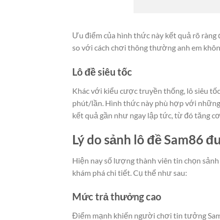
Ưu điểm của hình thức này kết quả rõ ràng
so với cách chơi thông thường anh em không
Lô đề siêu tốc
Khác với kiểu cược truyền thống, lô siêu tố
phút/lần. Hình thức này phù hợp với những 
kết quả gần như ngay lập tức, từ đó tăng cơ
Lý do sảnh lô đề Sam86 đ
Hiện nay số lượng thành viên tin chọn sảnh
khám phá chi tiết. Cụ thể như sau:
Mức trả thưởng cao
Điểm mạnh khiến người chơi tin tưởng Sam86