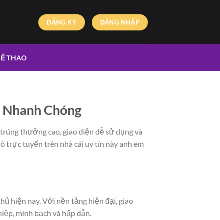
ĐĂNG KÝ
ĐĂNG NHẬP
Ể THAO
i Nhanh Chóng
trúng thưởng cao, giao diện dễ sử dụng và
ô trực tuyến trên nhà cái uy tín này anh em
ủ hiện nay. Với nền tảng hiện đại, giao
hiệp, minh bạch và hấp dẫn.