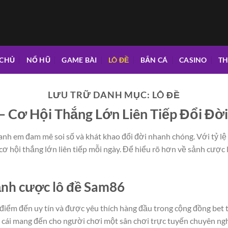
 CHỦ
NỔ HŨ
GAME BÀI
LÔ ĐỀ
BẮN CÁ
CASINO
TH
LƯU TRỮ DANH MỤC:
LÔ ĐỀ
– Cơ Hội Thắng Lớn Liên Tiếp Đổi Đờ
h em đam mê soi số và khát khao đổi đời nhanh chóng. Với tỷ lệ 
 hội thắng lớn liên tiếp mỗi ngày. Để hiểu rõ hơn về sảnh cược l
sảnh cược lô đề Sam86
iểm đến uy tín và được yêu thích hàng đầu trong cộng đồng bet th
à cái mang đến cho người chơi một sân chơi trực tuyến chuyên ng