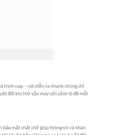
 trình nạp – rút diễn ra nhanh chóng chỉ
yệt đối khi thử vận may với sảnh lô đề mỗi
h bảo mật chặt chẽ giúp thông tin cá nhân
m lợi nhuận bền vững mà an toàn tuyệt đối.