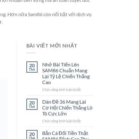
ng. Hơn nữa Sam86 còn nổi bật với dịch vụ
ỡ.
BÀI VIẾT MỚI NHẤT
Nhớ Bài Tiến Lên
20
Th4
SAM86 Chuẩn Mang
Lại Tỷ Lệ Chiến Thắng
Cao
Chức năng bình luận bị tắt
ở
Nhớ
Bài
Dàn Đề 36 Mang Lại
20
Tiến
Th4
Cơ Hội Chiến Thắng Lô
Lên
Tô Cực Lớn
SAM86
Chức năng bình luận bị tắt
ở
Chuẩn
Dàn
Mang
Đề
Lại
Bắn Cá Đổi Tiền Thật
20
36
Tỷ
Th4
SAM86 Đỉnh Cao Thu