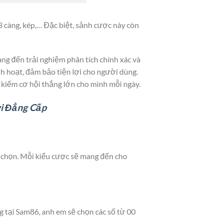
 3 càng, kép,… Đặc biệt, sảnh cược này còn
ng đến trải nghiệm phân tích chính xác và
nh hoạt, đảm bảo tiện lợi cho người dùng.
m kiếm cơ hội thắng lớn cho mình mỗi ngày.
i Đẳng Cấp
a chọn. Mỗi kiểu cược sẽ mang đến cho
g tại Sam86, anh em sẽ chọn các số từ 00