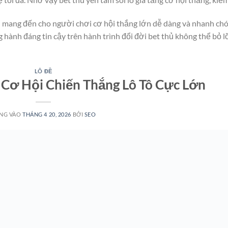
mang đến cho người chơi cơ hội thắng lớn dễ dàng và nhanh chó
hành đáng tin cậy trên hành trình đổi đời bet thủ không thể bỏ l
LÔ ĐỀ
 Cơ Hội Chiến Thắng Lô Tô Cực Lớn
NG VÀO
THÁNG 4 20, 2026
BỞI
SEO