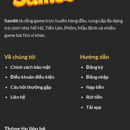
Sam86
là cổng game trực tuyến hàng đầu, cung cấp đa dạng
trò chơi như Nổ Hũ, Tiến Lên, Phỏm, Mậu Binh và nhiều
game bài thú vị khác.
Về chúng tôi
Hướng dẫn
Chính sách bảo mật
Đăng ký
Điều khoản điều kiện
Đăng nhập
Câu hỏi thường gặp
Nạp tiền
Liên hệ
Rút tiền
Tải app
Thông tin liên hệ