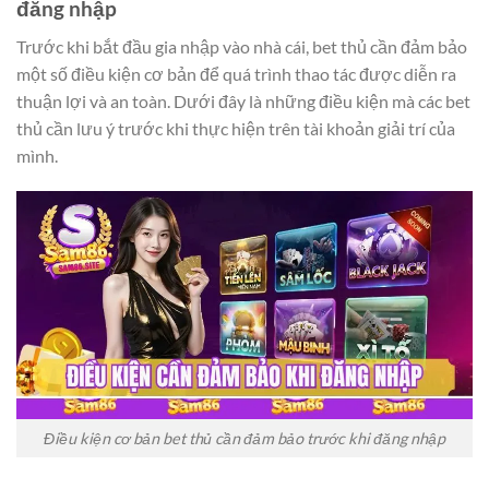
đăng nhập
Trước khi bắt đầu gia nhập vào nhà cái, bet thủ cần đảm bảo
một số điều kiện cơ bản để quá trình thao tác được diễn ra
thuận lợi và an toàn. Dưới đây là những điều kiện mà các bet
thủ cần lưu ý trước khi thực hiện trên tài khoản giải trí của
mình.
Điều kiện cơ bản bet thủ cần đảm bảo trước khi đăng nhập