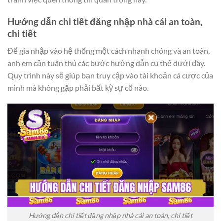
Hướng dẫn chi tiết đăng nhập nhà cái an toàn,
chi tiết
Để gia nhập vào hệ thống một cách nhanh chóng và an toàn,
anh em cần tuân thủ các bước hướng dẫn cụ thể dưới đây.
Quy trình này sẽ giúp bạn truy cập vào tài khoản cá cược của
mình mà không gặp phải bất kỳ sự cố nào.
Hướng dẫn chi tiết đăng nhập nhà cái an toàn, chi tiết