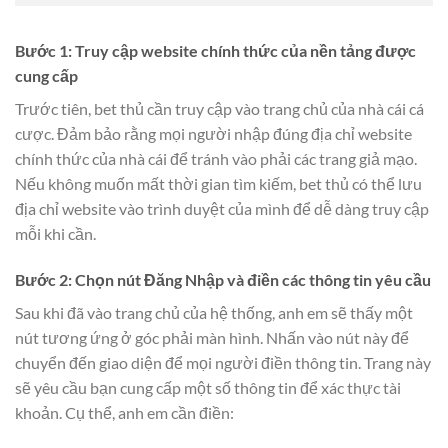
Bước 1: Truy cập website chính thức của nền tảng được
cung cấp
Trước tiên, bet thủ cần truy cập vào trang chủ của nhà cái cá
cược. Đảm bảo rằng mọi người nhập đúng địa chỉ website
chính thức của nhà cái để tránh vào phải các trang giả mạo.
Nếu không muốn mất thời gian tìm kiếm, bet thủ có thể lưu
địa chỉ website vào trình duyệt của mình để dễ dàng truy cập
mỗi khi cần.
Bước 2: Chọn nút Đăng Nhập và điền các thông tin yêu cầu
Sau khi đã vào trang chủ của hệ thống, anh em sẽ thấy một
nút tương ứng ở góc phải màn hình. Nhấn vào nút này để
chuyển đến giao diện để mọi người điền thông tin. Trang này
sẽ yêu cầu bạn cung cấp một số thông tin để xác thực tài
khoản. Cụ thể, anh em cần điền: