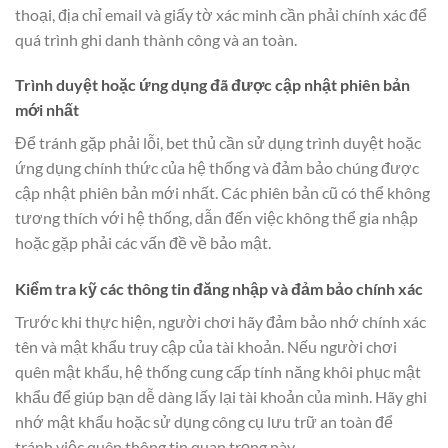
thoại, địa chỉ email và giấy tờ xác minh cần phải chính xác để
quá trình ghi danh thành công và an toàn.
Trình duyệt hoặc ứng dụng đã được cập nhật phiên bản
mới nhất
Để tránh gặp phải lỗi, bet thủ cần sử dụng trình duyệt hoặc
ứng dụng chính thức của hệ thống và đảm bảo chúng được
cập nhật phiên bản mới nhất. Các phiên bản cũ có thể không
tương thích với hệ thống, dẫn đến việc không thể gia nhập
hoặc gặp phải các vấn đề về bảo mật.
Kiểm tra kỹ các thông tin đăng nhập và đảm bảo chính xác
Trước khi thực hiện, người chơi hãy đảm bảo nhớ chính xác
tên và mật khẩu truy cập của tài khoản. Nếu người chơi
quên mật khẩu, hệ thống cung cấp tính năng khôi phục mật
khẩu để giúp bạn dễ dàng lấy lại tài khoản của mình. Hãy ghi
nhớ mật khẩu hoặc sử dụng công cụ lưu trữ an toàn để
tránh việc quên thông tin quan trọng này.