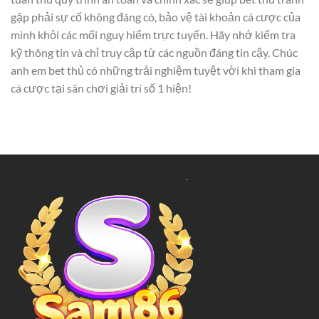
gặp phải sự cố không đáng có, bảo vệ tài khoản cá cược của
mình khỏi các mối nguy hiểm trực tuyến. Hãy nhớ kiểm tra
kỹ thông tin và chỉ truy cập từ các nguồn đáng tin cậy. Chúc
anh em bet thủ có những trải nghiệm tuyệt vời khi tham gia
cá cược tại sân chơi giải trí số 1 hiện!