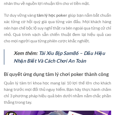
nhân thu về nguồn lợi nhuận lớn cho ví tiền mặt.
Tư duy vững vàng
tâm lý học poker
giúp bạn nắm bắt chuẩn
xác từng cơ hội quý giá qua từng ván đấu. Mọi khách hàng
nên hạn chế bộc lộ suy nghĩ thật ra bên ngoài qua từng cử chỉ
nhỏ. Quá trình vạch sẵn chiến thuật đem lại hiệu quả cao
cho mọi người qua từng phiên cược khắc nghiệt.
Xem thêm:
Tài Xỉu Bịp Sam86 – Dấu Hiệu
Nhận Biết Và Cách Chơi An Toàn
Bí quyết ứng dụng tâm lý chơi poker thành công
Quản lý tâm trí khoa học mang lại 10 lợi thế lớn cho khách
hàng trước mọi đối thủ nguy hiểm. Bạn hãy thực hành chăm
chỉ 3 phương pháp hiệu quả bên dưới nhằm nắm chắc phần
thắng trong tay.