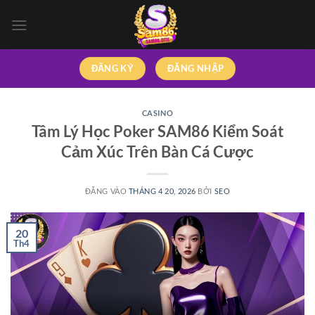
Bỏ
qua
nội
dung
ĐĂNG KÝ
ĐĂNG NHẬP
CASINO
Tâm Lý Học Poker SAM86 Kiểm Soát
Cảm Xúc Trên Bàn Cá Cược
ĐĂNG VÀO
THÁNG 4 20, 2026
BỞI
SEO
20
Th4