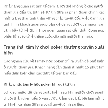
Khả năng quan sát tinh tế đem lại lợi thế khổng lồ cho người
tham gia đấu trí. Bạn sẽ tự tin đưa ra phán đoán chính xác
nhờ trạng thái tinh thần vững chắc tuyệt đối. Việc đánh giá
tình hình khách quan giúp bạn dễ dàng vượt qua muôn vàn
cạm bẫy từ kẻ địch. Thói quen quan sát cẩn thận đóng góp
phần lớn vào tỷ lệ thắng cuộc của mọi người tham gia.
Trạng thái tâm lý chơi poker thường xuyên xuất
hiện
Các nghiên cứu về
tâm lý học poker
chỉ ra 3 vấn đề phổ biến
ở người tham gia. Khách hàng cần dành ít nhất 15 phút tìm
hiểu diễn biến cảm xúc thực tế trên bàn đấu.
Khắc phục tâm lý học poker khi quá tự tin
Sự kiêu ngạo dễ dàng xuất hiện sau khi người chơi giành
chuỗi thắng liên tiếp 5 ván cược. Cảm giác bất bại làm mờ lý
trí khiến cá nhân đưa ra vô số quyết định sai lầm.