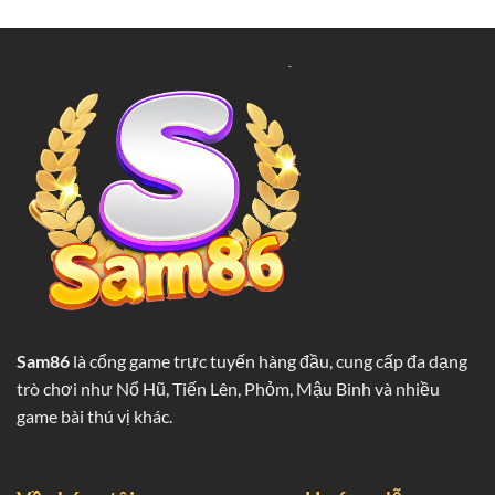
SAM86
Cho
Kiểm
Mọi
Soát
Người
Cảm
Xúc
Trên
Bàn
Cá
Cược
Sam86
là cổng game trực tuyến hàng đầu, cung cấp đa dạng
trò chơi như Nổ Hũ, Tiến Lên, Phỏm, Mậu Binh và nhiều
game bài thú vị khác.