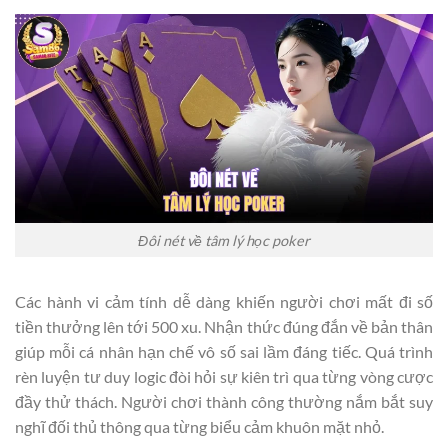
Đôi nét về tâm lý học poker
Các hành vi cảm tính dễ dàng khiến người chơi mất đi số
tiền thưởng lên tới 500 xu. Nhận thức đúng đắn về bản thân
giúp mỗi cá nhân hạn chế vô số sai lầm đáng tiếc. Quá trình
rèn luyện tư duy logic đòi hỏi sự kiên trì qua từng vòng cược
đầy thử thách. Người chơi thành công thường nắm bắt suy
nghĩ đối thủ thông qua từng biểu cảm khuôn mặt nhỏ.