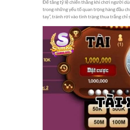
Để tăng tỷ lệ chiến thắng khi chơi người d
trong những yếu tố quan trọng hàng đầu chín
tay”, tránh rơi vào tình trạng thua trắng chỉ 