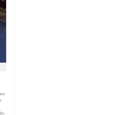
ham
n
ân.