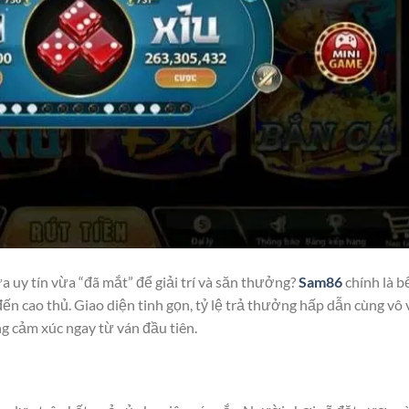
a uy tín vừa “đã mắt” để giải trí và săn thưởng?
Sam86
chính là b
ến cao thủ. Giao diện tinh gọn, tỷ lệ trả thưởng hấp dẫn cùng vô
g cảm xúc ngay từ ván đầu tiên.