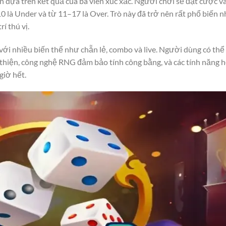
n dựa trên kết quả của ba viên xúc xắc. Người chơi sẽ đặt cược v
0 là Under và từ 11–17 là Over. Trò này đã trở nên rất phổ biến 
rí thú vị.
n với nhiều biến thể như chẵn lẻ, combo và live. Người dùng có thể
n thiện, công nghệ RNG đảm bảo tính công bằng, và các tính năng 
giờ hết.