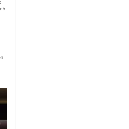
g
anh
ên
h