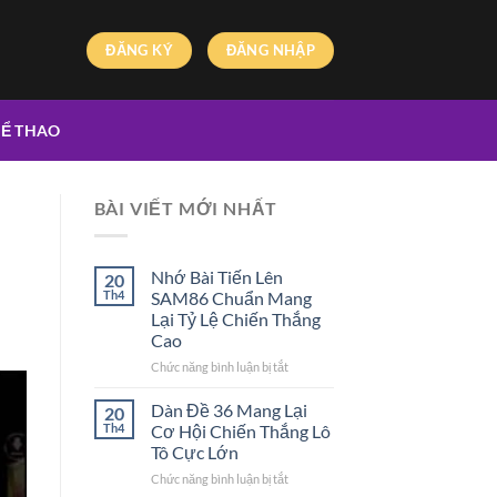
ĐĂNG KÝ
ĐĂNG NHẬP
Ể THAO
BÀI VIẾT MỚI NHẤT
Nhớ Bài Tiến Lên
20
Th4
SAM86 Chuẩn Mang
Lại Tỷ Lệ Chiến Thắng
Cao
Chức năng bình luận bị tắt
ở
Nhớ
Bài
Dàn Đề 36 Mang Lại
20
Tiến
Th4
Cơ Hội Chiến Thắng Lô
Lên
Tô Cực Lớn
SAM86
Chức năng bình luận bị tắt
ở
Chuẩn