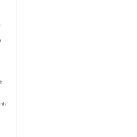
 +
n
nh
ính