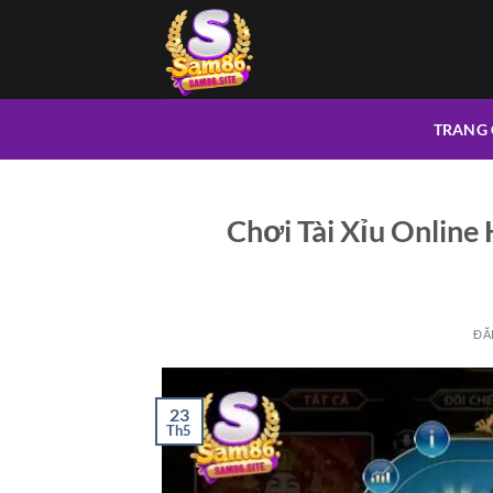
Bỏ
qua
nội
dung
TRANG
Chơi Tài Xỉu Onlin
ĐĂ
23
Th5