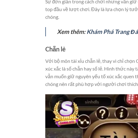
Sự đơn giản trong cách chơi nhưng vẫn giữ 
top đầu về lượt chơi. Đây là lựa chọn lý 
chóng.
Xem thêm:
Khám Phá Trang Đá
Chẵn lẻ
Với bộ môn tài xỉu chẵn lẻ, thay vì chỉ chọ
xúc xắc là số chẵn hay số lẻ. Hình thức này
vẫn muốn giữ nguyên yếu tố xúc xắc quen th
chóng nên rất phù hợp với người chơi thích c