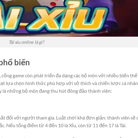
Tài xỉu online là gì?
 phổ biến
 cổng game còn phát triển đa dạng các bộ môn với nhiều biến thể
ạt lựa chọn hình thức phù hợp với sở thích và chiến lược cá nhân
y là những bộ môn đang thu hút đông đảo thành viên:
ất đối với người tham gia. Luật chơi khá đơn giản: thành viên sẽ
ắc. Nếu tổng điểm từ 4 đến 10 là Xỉu, còn từ 11 đến 17 là Tài.