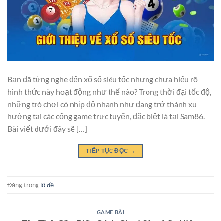
Bạn đã từng nghe đến xổ số siêu tốc nhưng chưa hiểu rõ
hình thức này hoạt động như thế nào? Trong thời đại tốc độ,
những trò chơi có nhịp độ nhanh như đang trở thành xu
hướng tại các cổng game trực tuyến, đặc biệt là tại Sam86.
Bài viết dưới đây sẽ […]
TIẾP TỤC ĐỌC
→
Đăng trong
lô đề
GAME BÀI