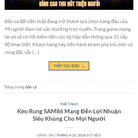
Bắn cá đổi tiền thật đang trở thành lựa chọn hàng đầu của
99 người đam mê săn thưởng trực tuyến. Trang game mang
lại vô số cơ hội kiếm tiền cực kỳ hấp dẫn thông qua 15 cấp
độ khác biệt. Khách hàng hãy tiến hành khám phá trò chơi vô
cùng đặc sắc […]
TIẾP TỤC ĐỌC
→
Đăng trong
bắn cá
THỂ THAO
Kèo Rung SAM86 Mang Đến Lợi Nhuận
Siêu Khủng Cho Mọi Người
ĐĂNG VÀO
THÁNG 4 20, 2026
BỞI
SEO