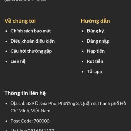
Về chúng tôi
Hướng dẫn
Chính sách bảo mật
Đăng ký
Điều khoản điều kiện
Đăng nhập
Câu hỏi thường gặp
Nạp tiền
Liên hệ
Rút tiền
Tải app
Thông tin liên hệ
Địa chỉ:
839 Đ. Gia Phú, Phường 3, Quận 6, Thành phố Hồ
Chí Minh, Việt Nam
Post Code: 700000
Hotline:
0916561177