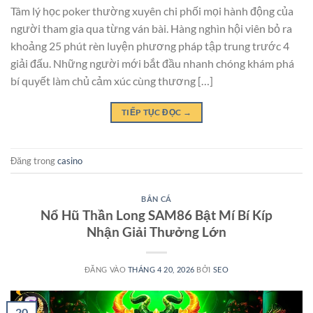
Tâm lý học poker thường xuyên chi phối mọi hành động của
người tham gia qua từng ván bài. Hàng nghìn hội viên bỏ ra
khoảng 25 phút rèn luyện phương pháp tập trung trước 4
giải đấu. Những người mới bắt đầu nhanh chóng khám phá
bí quyết làm chủ cảm xúc cùng thương […]
TIẾP TỤC ĐỌC
→
Đăng trong
casino
BẮN CÁ
Nổ Hũ Thần Long SAM86 Bật Mí Bí Kíp
Nhận Giải Thưởng Lớn
ĐĂNG VÀO
THÁNG 4 20, 2026
BỞI
SEO
20