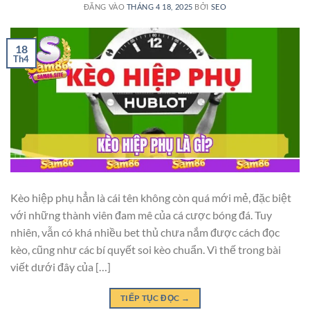
ĐĂNG VÀO
THÁNG 4 18, 2025
BỞI
SEO
18
Th4
Kèo hiệp phụ hẳn là cái tên không còn quá mới mẻ, đặc biệt
với những thành viên đam mê của cá cược bóng đá. Tuy
nhiên, vẫn có khá nhiều bet thủ chưa nắm được cách đọc
kèo, cũng như các bí quyết soi kèo chuẩn. Vì thế trong bài
viết dưới đây của […]
TIẾP TỤC ĐỌC
→