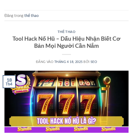
Đăng trong
thể thao
THỂ THAO
Tool Hack Nổ Hũ – Dấu Hiệu Nhận Biết Cơ
Bản Mọi Người Cần Nắm
ĐĂNG VÀO
THÁNG 4 18, 2025
BỞI
SEO
18
Th4