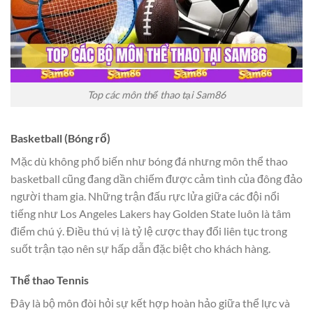
Top các môn thể thao tại Sam86
Basketball (Bóng rổ)
Mặc dù không phổ biến như bóng đá nhưng môn thể thao
basketball cũng đang dần chiếm được cảm tình của đông đảo
người tham gia. Những trận đấu rực lửa giữa các đội nổi
tiếng như Los Angeles Lakers hay Golden State luôn là tâm
điểm chú ý. Điều thú vị là tỷ lệ cược thay đổi liên tục trong
suốt trận tạo nên sự hấp dẫn đặc biệt cho khách hàng.
Thể thao Tennis
Đây là bộ môn đòi hỏi sự kết hợp hoàn hảo giữa thể lực và