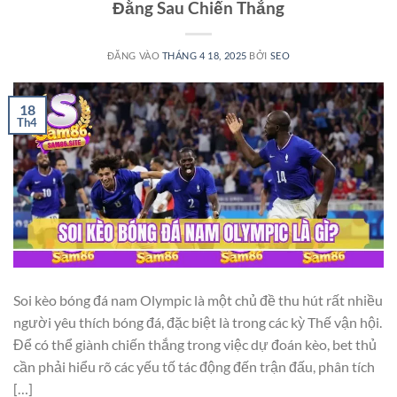
Đằng Sau Chiến Thắng
ĐĂNG VÀO
THÁNG 4 18, 2025
BỞI
SEO
18
Th4
Soi kèo bóng đá nam Olympic là một chủ đề thu hút rất nhiều
người yêu thích bóng đá, đặc biệt là trong các kỳ Thế vận hội.
Để có thể giành chiến thắng trong việc dự đoán kèo, bet thủ
cần phải hiểu rõ các yếu tố tác động đến trận đấu, phân tích
[…]