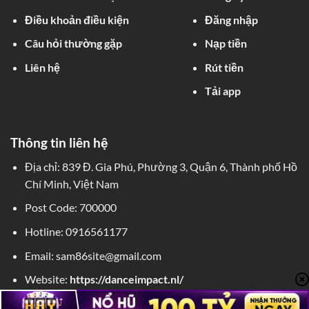
Điều khoản điều kiện
Đăng nhập
Câu hỏi thường gặp
Nạp tiền
Liên hệ
Rút tiền
Tải app
Thông tin liên hệ
Địa chỉ:
839 Đ. Gia Phú, Phường 3, Quận 6, Thành phố Hồ
Chí Minh, Việt Nam
Post Code: 700000
Hotline:
0916561177
Email:
sam86site@gmail.com
Website:
https://danceimpact.nl/