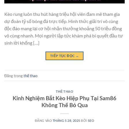
Kèo rung luôn thu hút hàng triệu hội viên đam mê tham gia
dự đoán tỷ số bóng đá trực tiếp. Hình thức giải trí vô cùng
độc đáo mang lại cơ hội nhận thưởng khoảng 50 triệu đồng
vô cùng nhanh. Mọi người lập tức khám phá bí quyết đầu tư
sinh lời khổng […]
TIẾP TỤC ĐỌC
→
Đăng trong
thể thao
THỂ THAO
Kinh Nghiệm Bắt Kèo Hiệp Phụ Tại Sam86
Không Thể Bỏ Qua
ĐĂNG VÀO
THÁNG 5 28, 2025
BỞI
SEO