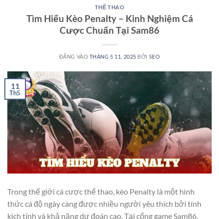
THỂ THAO
Tìm Hiểu Kèo Penalty – Kinh Nghiệm Cá
Cược Chuẩn Tại Sam86
ĐĂNG VÀO
THÁNG 5 11, 2025
BỞI
SEO
11
Th5
Trong thế giới cá cược thể thao, kèo Penalty là một hình
thức cá độ ngày càng được nhiều người yêu thích bởi tính
kịch tính và khả năng dự đoán cao. Tại cổng game Sam86,