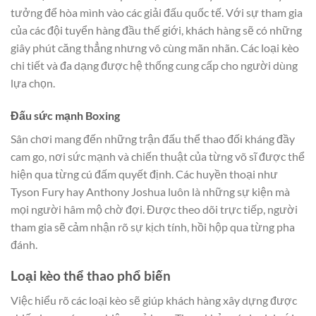
tưởng để hòa mình vào các giải đấu quốc tế. Với sự tham gia
của các đội tuyển hàng đầu thế giới, khách hàng sẽ có những
giây phút căng thẳng nhưng vô cùng mãn nhãn. Các loại kèo
chi tiết và đa dạng được hệ thống cung cấp cho người dùng
lựa chọn.
Đấu sức mạnh Boxing
Sân chơi mang đến những trận đấu thể thao đối kháng đầy
cam go, nơi sức mạnh và chiến thuật của từng võ sĩ được thể
hiện qua từng cú đấm quyết định. Các huyền thoại như
Tyson Fury hay Anthony Joshua luôn là những sự kiện mà
mọi người hâm mộ chờ đợi. Được theo dõi trực tiếp, người
tham gia sẽ cảm nhận rõ sự kịch tính, hồi hộp qua từng pha
đánh.
Loại kèo thể thao phổ biến
Việc hiểu rõ các loại kèo sẽ giúp khách hàng xây dựng được