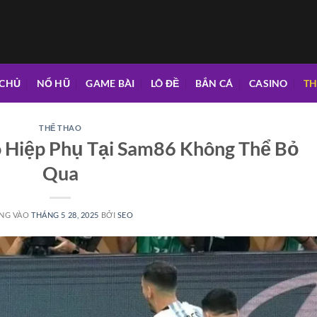
 CHỦ
NỔ HŨ
GAME BÀI
LÔ ĐỀ
BẮN CÁ
CASINO
TH
THỂ THAO
 Hiệp Phụ Tại Sam86 Không Thể Bỏ
Qua
NG VÀO
THÁNG 5 28, 2025
BỞI
SEO