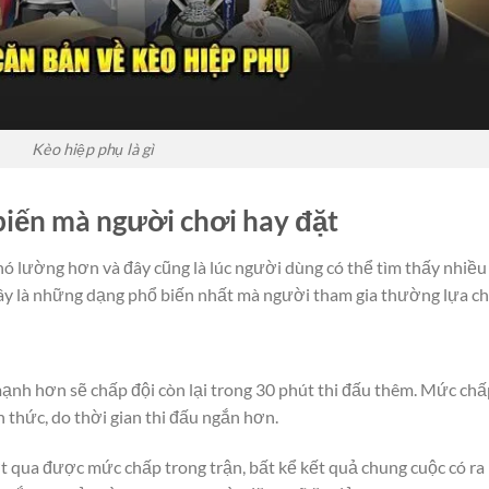
Kèo hiệp phụ là gì
biến mà người chơi hay đặt
khó lường hơn và đây cũng là lúc người dùng có thể tìm thấy nhiều
 đây là những dạng phổ biến nhất mà người tham gia thường lựa ch
ạnh hơn sẽ chấp đội còn lại trong 30 phút thi đấu thêm. Mức chấ
 thức, do thời gian thi đấu ngắn hơn.
 qua được mức chấp trong trận, bất kể kết quả chung cuộc có ra