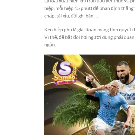
Là loại xuất hiện khi trận đấu kết thúc 90 p
hiệp, mỗi hiệp 15 phút) để phân định thắng t
chấp, tài xỉu, đội ghi bàn,…
Kèo hiệp phụ là giai đoạn mang tính quyết đ
Vì thế, để bắt đòi hỏi người dùng phải quan 
ngắn.