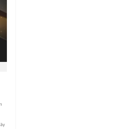
n
đây