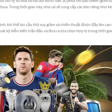
hút với tỷ số hòa và hai đội bước vào 30 phút thi đấu thêm (gồm h
hua. Trong thời gian này, nhà cái sẽ cung cấp các kèo riêng như k
ịnh, khi thể lực cầu thủ suy giảm và chiến thuật được đẩy lên cao 
sát kỹ diễn biến trận đấu và đưa ra lựa chọn hợp lý trong thời gi