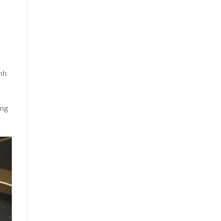
ính
ong