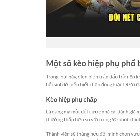
Một số kèo hiệp phụ phổ 
Trong loại này, diễn biến trận đấu trở nên 
hội sinh lời nếu biết chọn đúng loại. Dưới
Kèo hiệp phụ chấp
Là dạng mà một đội được nhà cái đánh giá m
thường thấp hơn so với trong 90 phút chính
Thành viên sẽ thắng nếu đội mình chọn vượt