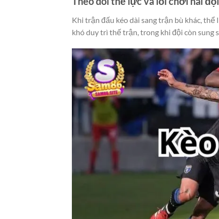
Theo dõi thể lực và lối chơi hai độ
Khi trận đấu kéo dài sang trận bù khác, thể 
khó duy trì thế trận, trong khi đội còn sun