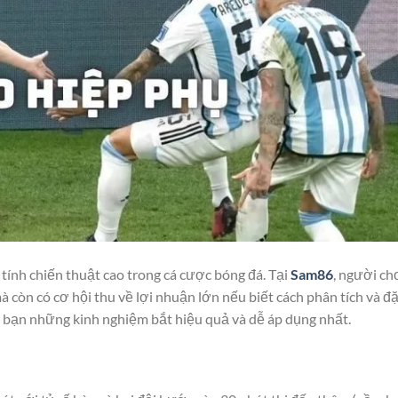
tính chiến thuật cao trong cá cược bóng đá. Tại
Sam86
, người ch
còn có cơ hội thu về lợi nhuận lớn nếu biết cách phân tích và đặ
ho bạn những kinh nghiệm bắt hiệu quả và dễ áp dụng nhất.