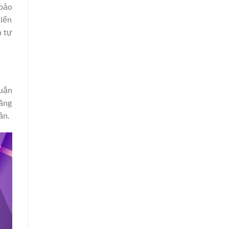
 bảo
kiến
n tự
huận
hăng
ần.