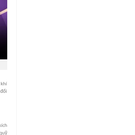
 khí
 đổi
kích
 quỹ