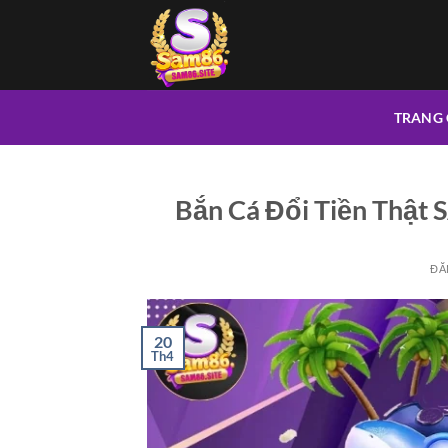
Bỏ
qua
nội
dung
TRANG
Bắn Cá Đổi Tiền Thật
ĐĂ
20
Th4