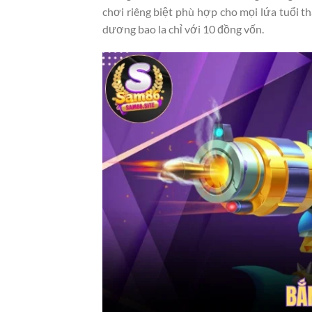
chơi riêng biệt phù hợp cho mọi lứa tuổi th
dương bao la chỉ với 10 đồng vốn.