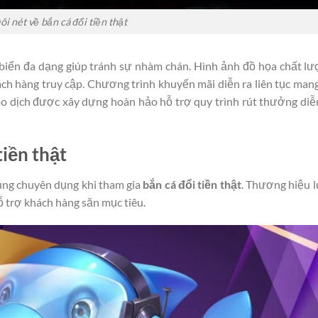
ôi nét về bắn cá đổi tiền thật
t biển đa dạng giúp tránh sự nhàm chán. Hình ảnh đồ họa chất l
h hàng truy cập. Chương trình khuyến mãi diễn ra liên tục mang
ao dịch được xây dựng hoàn hảo hỗ trợ quy trình rút thưởng diễ
tiền thật
úng chuyên dụng khi tham gia
bắn cá đổi tiền thật
. Thương hiệu 
 trợ khách hàng săn mục tiêu.