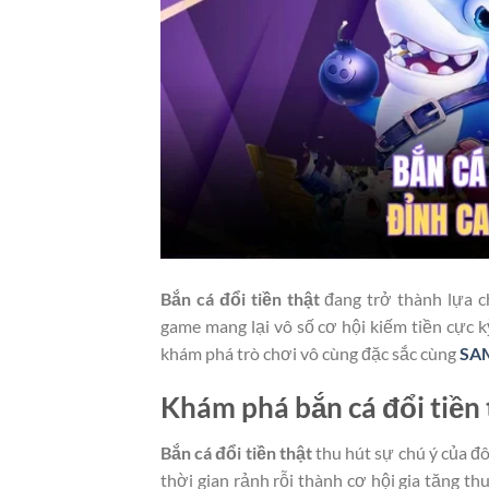
Bắn cá đổi tiền thật
đang trở thành lựa c
game mang lại vô số cơ hội kiếm tiền cực 
khám phá trò chơi vô cùng đặc sắc cùng
SA
Khám phá bắn cá đổi tiền 
Bắn cá đổi tiền thật
thu hút sự chú ý của đ
thời gian rảnh rỗi thành cơ hội gia tăng 