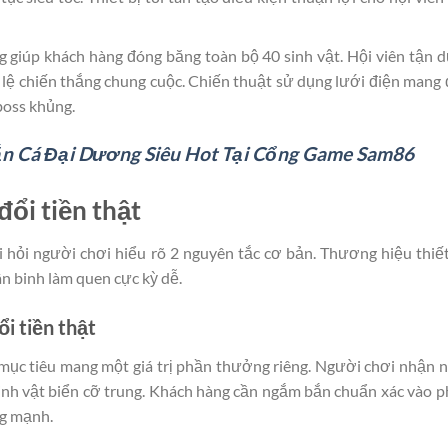
g giúp khách hàng đóng băng toàn bộ 40 sinh vật. Hội viên tận 
ỷ lệ chiến thắng chung cuộc. Chiến thuật sử dụng lưới điện mang
boss khủng.
n Cá Đại Dương Siêu Hot Tại Cổng Game Sam86
đổi tiền thật
i hỏi người chơi hiểu rõ 2 nguyên tắc cơ bản. Thương hiệu thiế
n binh làm quen cực kỳ dễ.
i tiền thật
mục tiêu mang một giá trị phần thưởng riêng. Người chơi nhận 
sinh vật biển cỡ trung. Khách hàng cần ngắm bắn chuẩn xác vào 
ng mạnh.