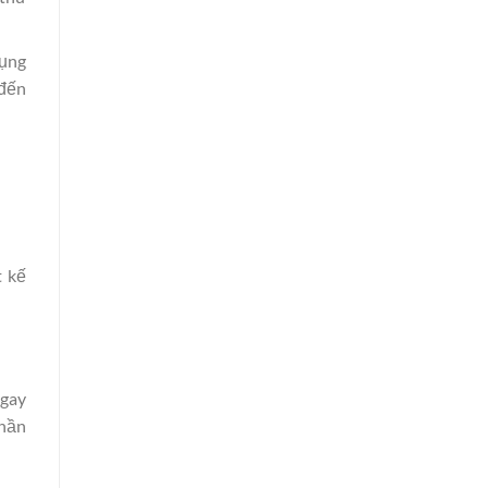
dụng
 đến
t kế
ngay
phần