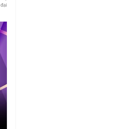
Trên
 đại
Bàn
Cá
Cược