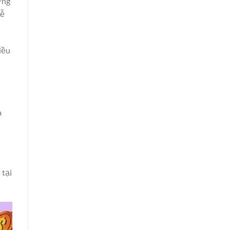
ơng
Trên
dễ
Bàn
Cá
Cược
iều
à
 tại