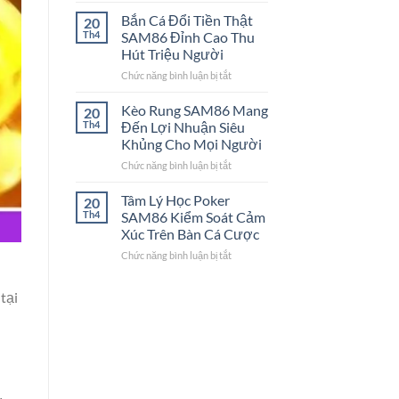
Dàn
Mang
Đề
Lại
Bắn Cá Đổi Tiền Thật
20
36
Tỷ
Th4
SAM86 Đỉnh Cao Thu
Mang
Lệ
Hút Triệu Người
Lại
Chiến
Chức năng bình luận bị tắt
ở
Cơ
Thắng
Bắn
Hội
Cao
Cá
Chiến
Kèo Rung SAM86 Mang
20
Đổi
Thắng
Th4
Đến Lợi Nhuận Siêu
Tiền
Lô
Khủng Cho Mọi Người
Thật
Tô
Chức năng bình luận bị tắt
ở
SAM86
Cực
Kèo
Đỉnh
Lớn
Rung
Cao
Tâm Lý Học Poker
20
SAM86
Thu
Th4
SAM86 Kiểm Soát Cảm
Mang
Hút
Xúc Trên Bàn Cá Cược
Đến
Triệu
Chức năng bình luận bị tắt
ở
Lợi
Người
Tâm
Nhuận
Lý
Siêu
tại
Học
Khủng
Poker
Cho
SAM86
Mọi
Kiểm
Người
Soát
Cảm
Xúc