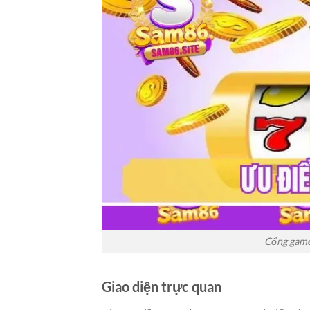
Cổng game
Giao diện trực quan