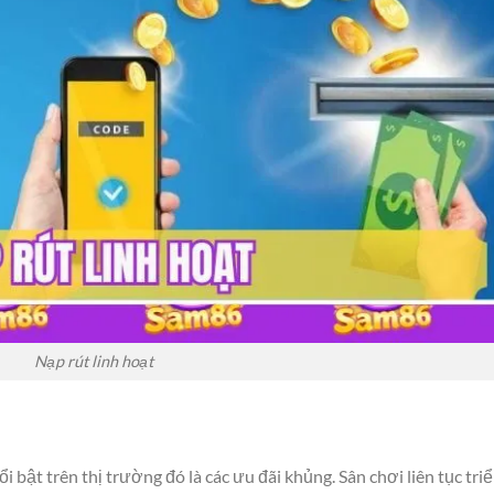
Nạp rút linh hoạt
ật trên thị trường đó là các ưu đãi khủng. Sân chơi liên tục tri