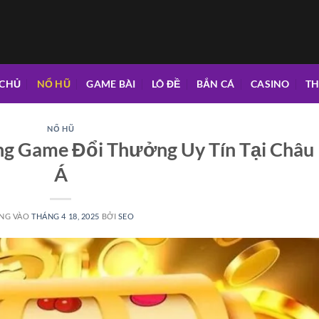
 CHỦ
NỔ HŨ
GAME BÀI
LÔ ĐỀ
BẮN CÁ
CASINO
TH
NỔ HŨ
ng Game Đổi Thưởng Uy Tín Tại Châu
Á
NG VÀO
THÁNG 4 18, 2025
BỞI
SEO