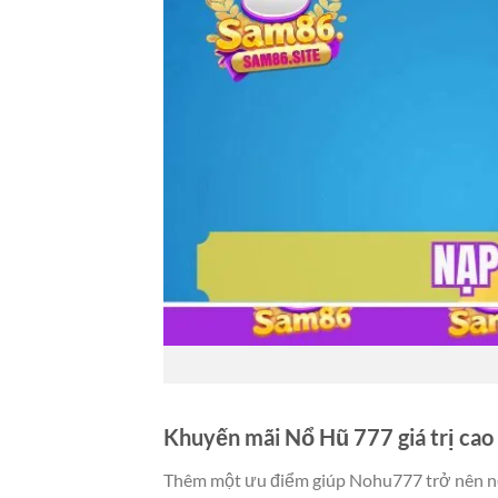
Khuyến mãi Nổ Hũ 777 giá trị cao
Thêm một ưu điểm giúp Nohu777 trở nên nổi b