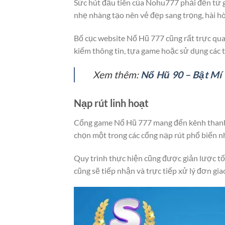
Sức hút đầu tiên của Nohu777 phải đến từ 
nhẹ nhàng tạo nên vẻ đẹp sang trọng, hài h
Bố cục website Nổ Hũ 777 cũng rất trực qua
kiếm thông tin, tựa game hoặc sử dụng các 
Xem thêm:
Nổ Hũ 90 – Bật Mí 
Nạp rút linh hoạt
Cổng game Nổ Hũ 777 mang đến kênh thanh t
chọn một trong các cổng nạp rút phổ biến n
Quy trình thực hiện cũng được giản lược tố
cũng sẽ tiếp nhận và trực tiếp xử lý đơn gi