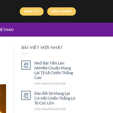
ĐĂNG KÝ
ĐĂNG NHẬP
Ể THAO
BÀI VIẾT MỚI NHẤT
Nhớ Bài Tiến Lên
20
Th4
SAM86 Chuẩn Mang
Lại Tỷ Lệ Chiến Thắng
Cao
Chức năng bình luận bị tắt
ở
Nhớ
Bài
Dàn Đề 36 Mang Lại
20
Tiến
Th4
Cơ Hội Chiến Thắng Lô
Lên
Tô Cực Lớn
SAM86
Chức năng bình luận bị tắt
ở
Chuẩn