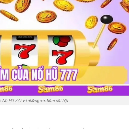
 Nổ Hũ 777 và những ưu điểm nổi bật