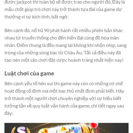
được jackpot thì toàn bộ sẽ được trao cho người đó. Đây là
mấu chốt giúp trò chơi này trở thành tựa đài của game dự
thưởng vì sự kịch tính, bất ngờ.
Bên cạnh đó, nổ hũ 90 phát hành rất nhiều phiên bản khác
nhau từ truyền thống cho đến hiện đại cùng đồ họa mãn
nhãn. Điểm chung là đều mang lại không khí nhộn nhịp, sang
trọng của những sòng bạc từ Châu Âu. Tất cả điều này đã
tạo nên một sân chơi đặt cược hoành tráng nhất hiện nay!
Luật chơi của game
Bên cạnh yếu tố hên xui thì game này còn có những cơ chế
hoạt động cố định mà một bạc thủ nhất định phải biết. Hãy
trở thành một người chơi chuyên nghiệp với sự hiểu biết
tường tận về quy luật vận hành của game, chi tiết ngay sau
đây: