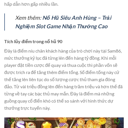
hấp dẫn hơn gấp nhiều lần.
Xem thêm:
Nổ Hũ Siêu Anh Hùng – Trải
Nghiệm Slot Game Nhận Thưởng Cao
Tích lũy điểm trong nổ hũ 90
Đây là điểm níu chân khách hàng của trò chơi này tại Sam86,
mức thưởng kỷ lục đã từng lên đến hàng tỷ đồng. Khi mỗi
player đặt tiền cược để quay và thua cuộc thì phần vốn sẽ
được trích ra để tăng thêm điểm tổng. Số điểm tổng này cứ
thế tăng lên liên tục do số lượng cược thủ tham gia đông
đảo. Từ vài triệu đồng lên đến hàng trăm triệu và hơn thế đã
từng về tay các bạc thủ may mắn. Đây là điểm mà những
guồng quay cổ điển khó có thể so sánh với hình thức dự
thưởng trực tuyến này.