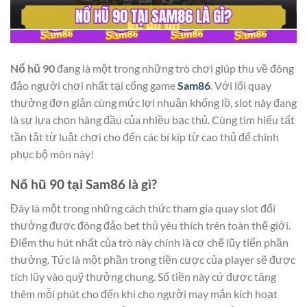
Nổ hũ 90
đang là một trong những trò chơi giúp thu về đông
đảo người chơi nhất tại cổng game
Sam86
. Với lối quay
thưởng đơn giản cùng mức lợi nhuận khổng lồ, slot này đang
là sự lựa chọn hàng đầu của nhiều bạc thủ. Cùng tìm hiểu tất
tần tật từ luật chơi cho đến các bí kíp từ cao thủ để chinh
phục bộ môn này!
Nổ hũ 90 tại Sam86 là gì?
Đây là một trong những cách thức tham gia quay slot đổi
thưởng được đông đảo bet thủ yêu thích trên toàn thế giới.
Điểm thu hút nhất của trò này chính là cơ chế lũy tiến phần
thưởng. Tức là một phần trong tiền cược của player sẽ được
tích lũy vào quỹ thưởng chung. Số tiền này cứ được tăng
thêm mỗi phút cho đến khi cho người may mắn kích hoạt