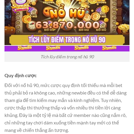
Tích lũy điểm trong nổ hũ 90
Quy định cược
Đối với nổ hũ 90, mức cược quy định tối thiểu mà mỗi bet
thủ phải bỏ ra không cao, những newbie đều có thể dễ dàng
tham gia để tìm kiếm may mắn và kinh nghiệm. Tuy nhiên,
cược thấp thì thưởng thấp và vốn nhiều thì tiền lời càng
khủng. Đây là một tỷ lệ mà bất cứ member nào cũng nắm rõ,
chỉ những tay chơi dám xuống tiền mạnh tay mới có thể
mang về chiến thắng ấn tượng.