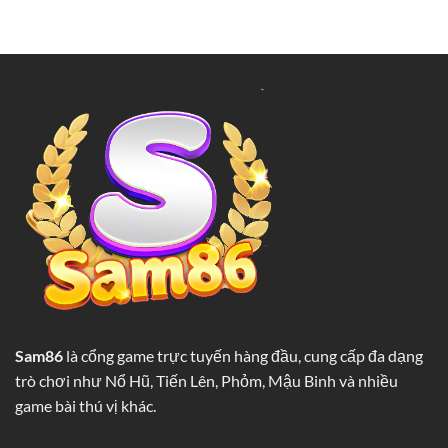
Học
Siêu
Poker
Khủng
SAM86
Cho
Kiểm
Mọi
Soát
Người
Cảm
Xúc
Trên
Bàn
Cá
Cược
Sam86
là cổng game trực tuyến hàng đầu, cung cấp đa dạng
trò chơi như Nổ Hũ, Tiến Lên, Phỏm, Mậu Binh và nhiều
game bài thú vị khác.