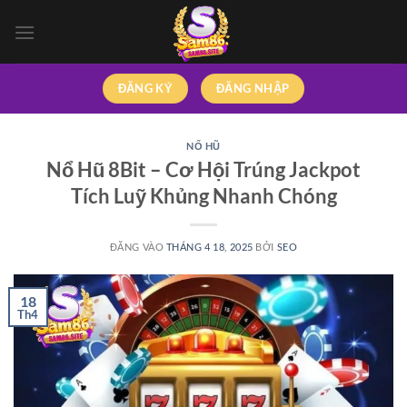
Bỏ
qua
nội
dung
ĐĂNG KÝ
ĐĂNG NHẬP
NỔ HŨ
Nổ Hũ 8Bit – Cơ Hội Trúng Jackpot
Tích Luỹ Khủng Nhanh Chóng
ĐĂNG VÀO
THÁNG 4 18, 2025
BỞI
SEO
18
Th4