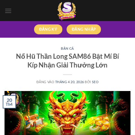
Bỏ
qua
nội
dung
ĐĂNG KÝ
ĐĂNG NHẬP
BẮN CÁ
Nổ Hũ Thần Long SAM86 Bật Mí Bí
Kíp Nhận Giải Thưởng Lớn
ĐĂNG VÀO
THÁNG 4 20, 2026
BỞI
SEO
20
Th4