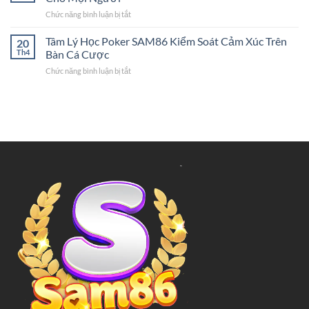
Tiền
Thắng
Chức năng bình luận bị tắt
ở
Thật
Lô
Kèo
SAM86
Tô
Rung
Tâm Lý Học Poker SAM86 Kiểm Soát Cảm Xúc Trên
Đỉnh
20
Cực
SAM86
Cao
Th4
Bàn Cá Cược
Lớn
Mang
Thu
Chức năng bình luận bị tắt
ở
Đến
Hút
Tâm
Lợi
Triệu
Lý
Nhuận
Người
Học
Siêu
Poker
Khủng
SAM86
Cho
Kiểm
Mọi
Soát
Người
Cảm
Xúc
Trên
Bàn
Cá
Cược