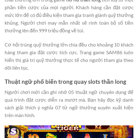
phần tiền cược của mọi người. Khách hàng cần đặt cược
mức lớn để có đủ điều kiện tham gia tranh giành quỹ thưởng
khủng. Người chơi may mắn nhất sẽ rinh toàn bộ số tiền
thưởng lên đến 999 triệu đồng về túi.
Cơ hội trúng quỹ thưởng lớn chia đều cho khoảng 10 khách
hàng tham gia đặt cược tích cực. Trang game SAM86 luôn
hiển thị giá trị quỹ thưởng thực tế cho người tham gia theo
dõi liên tục.
Thuật ngữ phổ biến trong quay slots thần long
Người chơi mới cần ghi nhớ 05 thuật ngữ chuyên dụng để
quá trình đặt cược diễn ra mượt mà. Bạn hãy đọc kỹ danh
sách giải thích ý nghĩa 07 từ ngữ thường xuyên xuất hiện
trên màn hình.