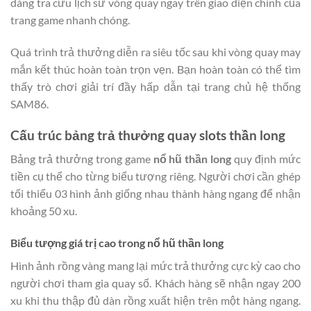
dàng tra cứu lịch sử vòng quay ngay trên giao diện chính của
trang game nhanh chóng.
Quá trình trả thưởng diễn ra siêu tốc sau khi vòng quay may
mắn kết thúc hoàn toàn trọn vẹn. Bạn hoàn toàn có thể tìm
thấy trò chơi giải trí đầy hấp dẫn tại trang chủ hệ thống
SAM86.
Cấu trúc bảng trả thưởng quay slots thần long
Bảng trả thưởng trong game
nổ hũ thần long
quy định mức
tiền cụ thể cho từng biểu tượng riêng. Người chơi cần ghép
tối thiểu 03 hình ảnh giống nhau thành hàng ngang để nhận
khoảng 50 xu.
Biểu tượng giá trị cao trong nổ hũ thần long
Hình ảnh rồng vàng mang lại mức trả thưởng cực kỳ cao cho
người chơi tham gia quay số. Khách hàng sẽ nhận ngay 200
xu khi thu thập đủ dàn rồng xuất hiện trên một hàng ngang.