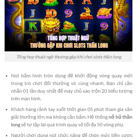
Tổng hợp thuật ngữ thường gặp khi chơi slots thần long
Nút bấm hình tròn dùng để khởi động vòng quay mới
trong trò chơi đổi thưởng vô cùng nhanh. Bạn chỉ cần
nhấn 01 lần duy nhất để máy chủ xáo trộn 20 biểu tượng
trên màn hình.
Khách hàng rảnh tay suốt thời gian 05 phút tham gia săn
giải thưởng lớn mà không cần bấm. Hệ thống
nổ hũ thần
long
sẽ tự lặp lại quá trình quay số tối đa 50 vòng phụ.
Người chơi dùng nút chức năng để chọn mức tiền cược