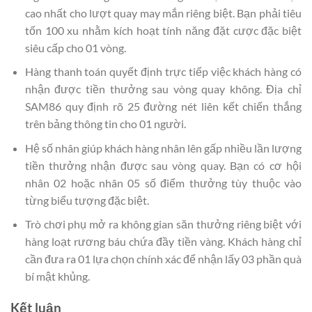
cao nhất cho lượt quay may mắn riêng biệt. Bạn phải tiêu
tốn 100 xu nhằm kích hoạt tính năng đặt cược đặc biệt
siêu cấp cho 01 vòng.
Hàng thanh toán quyết định trực tiếp việc khách hàng có
nhận được tiền thưởng sau vòng quay không. Địa chỉ
SAM86 quy định rõ 25 đường nét liên kết chiến thắng
trên bảng thông tin cho 01 người.
Hệ số nhân giúp khách hàng nhân lên gấp nhiều lần lượng
tiền thưởng nhận được sau vòng quay. Bạn có cơ hội
nhân 02 hoặc nhân 05 số điểm thưởng tùy thuộc vào
từng biểu tượng đặc biệt.
Trò chơi phụ mở ra không gian săn thưởng riêng biệt với
hàng loạt rương báu chứa đầy tiền vàng. Khách hàng chỉ
cần đưa ra 01 lựa chọn chính xác để nhận lấy 03 phần quà
bí mật khủng.
Kết luận