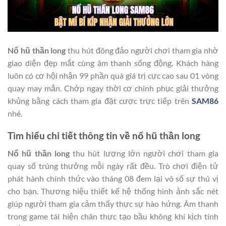
Nổ hũ thần long
thu hút đông đảo người chơi tham gia nhờ
giao diện đẹp mắt cùng âm thanh sống động. Khách hàng
luôn có cơ hội nhận 99 phần quà giá trị cực cao sau 01 vòng
quay may mắn. Chớp ngay thời cơ chinh phục giải thưởng
khủng bằng cách tham gia đặt cược trực tiếp trên
SAM86
nhé.
Tìm hiểu chi tiết thông tin về nổ hũ thần long
Nổ hũ thần long
thu hút lượng lớn người chơi tham gia
quay số trúng thưởng mỗi ngày rất đều. Trò chơi điện tử
phát hành chính thức vào tháng 08 đem lại vô số sự thú vị
cho bạn. Thương hiệu thiết kế hệ thống hình ảnh sắc nét
giúp người tham gia cảm thấy thực sự hào hứng. Âm thanh
trong game tái hiện chân thực tạo bầu không khí kịch tính