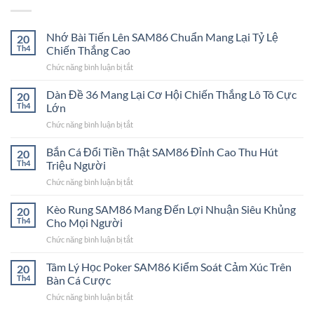
Nhớ Bài Tiến Lên SAM86 Chuẩn Mang Lại Tỷ Lệ
20
Th4
Chiến Thắng Cao
Chức năng bình luận bị tắt
ở
Nhớ
Bài
Dàn Đề 36 Mang Lại Cơ Hội Chiến Thắng Lô Tô Cực
20
Tiến
Th4
Lớn
Lên
Chức năng bình luận bị tắt
ở
SAM86
Dàn
Chuẩn
Đề
Bắn Cá Đổi Tiền Thật SAM86 Đỉnh Cao Thu Hút
Mang
20
36
Lại
Th4
Triệu Người
Mang
Tỷ
Chức năng bình luận bị tắt
ở
Lại
Lệ
Bắn
Cơ
Chiến
Cá
Kèo Rung SAM86 Mang Đến Lợi Nhuận Siêu Khủng
Hội
20
Thắng
Đổi
Chiến
Th4
Cho Mọi Người
Cao
Tiền
Thắng
Chức năng bình luận bị tắt
ở
Thật
Lô
Kèo
SAM86
Tô
Rung
Tâm Lý Học Poker SAM86 Kiểm Soát Cảm Xúc Trên
Đỉnh
20
Cực
SAM86
Cao
Th4
Bàn Cá Cược
Lớn
Mang
Thu
Chức năng bình luận bị tắt
ở
Đến
Hút
Tâm
Lợi
Triệu