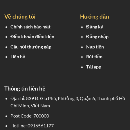
Về chúng tôi
Hướng dẫn
Chính sách bảo mật
Đăng ký
Điều khoản điều kiện
Đăng nhập
Câu hỏi thường gặp
Nạp tiền
Liên hệ
Rút tiền
Tải app
Thông tin liên hệ
Địa chỉ:
839 Đ. Gia Phú, Phường 3, Quận 6, Thành phố Hồ
Chí Minh, Việt Nam
Post Code: 700000
Hotline:
0916561177