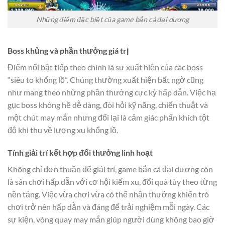
Những điểm đặc biệt của game bắn cá đại dương
Boss khủng và phần thưởng giá trị
Điểm nổi bật tiếp theo chính là sự xuất hiện của các boss
“siêu to khổng lồ”. Chúng thường xuất hiện bất ngờ cũng
như mang theo những phần thưởng cực kỳ hấp dẫn. Việc hạ
gục boss không hề dễ dàng, đòi hỏi kỹ năng, chiến thuật và
một chút may mắn nhưng đổi lại là cảm giác phấn khích tột
độ khi thu về lượng xu khổng lồ.
Tính giải trí kết hợp đổi thưởng linh hoạt
Không chỉ đơn thuần để giải trí, game bắn cá đại dương còn
là sân chơi hấp dẫn với cơ hội kiếm xu, đổi quà tùy theo từng
nền tảng. Việc vừa chơi vừa có thể nhận thưởng khiến trò
chơi trở nên hấp dẫn và đáng để trải nghiệm mỗi ngày. Các
sự kiện, vòng quay may mắn giúp người dùng không bao giờ