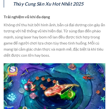
Thủy Cung Săn Xu Hot Nhất 2025
Trải nghiệm vũ khí đa dạng
Không chỉ thu hút bởi hình ảnh, bắn cá đại dương còn gây ấn
tượng với hệ thống vũ khí hiện đại. Từ súng đạn đến pháo
mạnh, súng laser hay bom nổ lan đều được tích hợp trong
game để người chơi lựa chọn tùy theo tình huống. Mỗi cú
mang lại cảm giác chân thực và mạnh mẽ, đặc biệt là khi tiêu
diệt được con lớn hay boss.