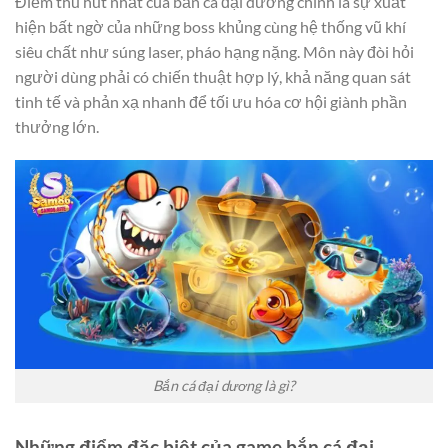
Điểm thu hút nhất của bắn cá đại dương chính là sự xuất
hiện bất ngờ của những boss khủng cùng hệ thống vũ khí
siêu chất như súng laser, pháo hạng nặng. Môn này đòi hỏi
người dùng phải có chiến thuật hợp lý, khả năng quan sát
tinh tế và phản xạ nhanh để tối ưu hóa cơ hội giành phần
thưởng lớn.
Bắn cá đại dương là gì?
Những điểm đặc biệt của game bắn cá đại