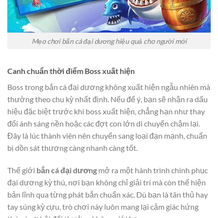
Mẹo chơi bắn cá đại dương hiệu quả cho người mới
Canh chuẩn thời điểm Boss xuất hiện
Boss trong bắn cá đại dương không xuất hiện ngẫu nhiên mà
thường theo chu kỳ nhất định. Nếu để ý, bạn sẽ nhận ra dấu
hiệu đặc biệt trước khi boss xuất hiện, chẳng hạn như thay
đổi ánh sáng nền hoặc các đợt con lớn di chuyển chậm lại.
Đây là lúc thành viên nên chuyển sang loại đạn mạnh, chuẩn
bị dồn sát thương càng nhanh càng tốt.
Thế giới
bắn cá đại dương
mở ra một hành trình chinh phục
đại dương kỳ thú, nơi bạn không chỉ giải trí mà còn thể hiện
bản lĩnh qua từng phát bắn chuẩn xác. Dù bạn là tân thủ hay
tay súng kỳ cựu, trò chơi này luôn mang lại cảm giác hứng