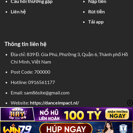
Câu hỏi thường gặp
Nạp tiền
Liên hệ
Rút tiền
Tải app
Thông tin liên hệ
Địa chỉ:
839 Đ. Gia Phú, Phường 3, Quận 6, Thành phố Hồ
Chí Minh, Việt Nam
Post Code: 700000
Hotline:
0916561177
Email:
sam86site@gmail.com
Website:
https://danceimpact.nl/