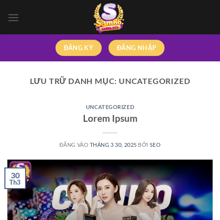
Bỏ
qua
nội
dung
ĐĂNG KÝ
ĐĂNG NHẬP
LƯU TRỮ DANH MỤC:
UNCATEGORIZED
UNCATEGORIZED
Lorem Ipsum
ĐĂNG VÀO
THÁNG 3 30, 2025
BỞI
SEO
30
Th3