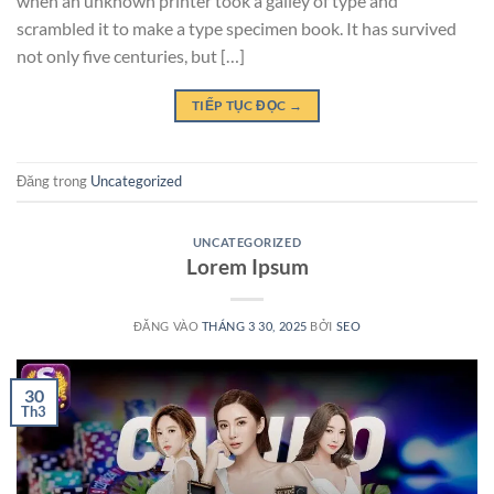
when an unknown printer took a galley of type and
scrambled it to make a type specimen book. It has survived
not only five centuries, but […]
TIẾP TỤC ĐỌC
→
Đăng trong
Uncategorized
UNCATEGORIZED
Lorem Ipsum
ĐĂNG VÀO
THÁNG 3 30, 2025
BỞI
SEO
30
Th3