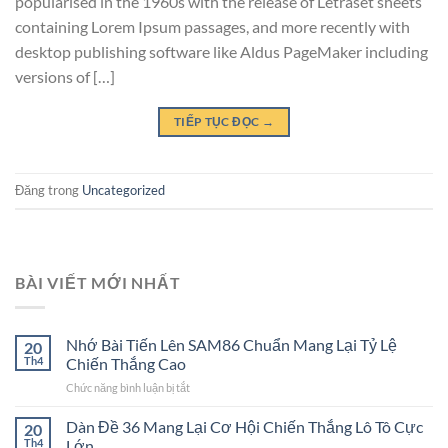
popularised in the 1960s with the release of Letraset sheets
containing Lorem Ipsum passages, and more recently with
desktop publishing software like Aldus PageMaker including
versions of […]
TIẾP TỤC ĐỌC
→
Đăng trong
Uncategorized
BÀI VIẾT MỚI NHẤT
Nhớ Bài Tiến Lên SAM86 Chuẩn Mang Lại Tỷ Lệ
20
Th4
Chiến Thắng Cao
Chức năng bình luận bị tắt
ở
Nhớ
Bài
Dàn Đề 36 Mang Lại Cơ Hội Chiến Thắng Lô Tô Cực
20
Tiến
Th4
Lớn