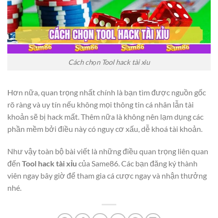
Cách chọn Tool hack tài xỉu
Hơn nữa, quan trọng nhất chính là bạn tìm được nguồn gốc
rõ ràng và uy tín nếu không mọi thông tin cá nhân lẫn tài
khoản sẽ bị hack mất. Thêm nữa là không nên lạm dụng các
phần mềm bởi điều này có nguy cơ xấu, dễ khoá tài khoản.
Như vậy toàn bộ bài viết là những điều quan trọng liên quan
đến
Tool hack tài xỉu
của Same86. Các bạn đăng ký thành
viên ngay bây giờ để tham gia cá cược ngay và nhận thưởng
nhé.