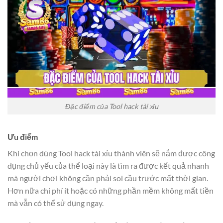
Đặc điểm của Tool hack tài xỉu
Ưu điểm
Khi chọn dùng Tool hack tài xỉu thành viên sẽ nắm được công
dụng chủ yếu của thể loại này là tìm ra được kết quả nhanh
mà người chơi không cần phải soi cầu trước mất thời gian.
Hơn nữa chi phí ít hoặc có những phần mềm không mất tiền
mà vẫn có thể sử dụng ngay.