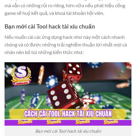
mà vẫn có những rủi ro riêng, hơn nữa nếu phát hiệu cổng
game sẽ huỷ kết quả, và khoá tài khoản hội viên.
Bạn mới cài Tool hack tài xỉu chuẩn
Nếu muốn cài các ứng dụng hack như này một cách nhanh
chóng và có được những trải nghiệm thuận lợi nhất mọi cá
nhân nên bỏ túi những kiến thức như:
Bạn mới cài Tool hack tài xỉu chuẩn