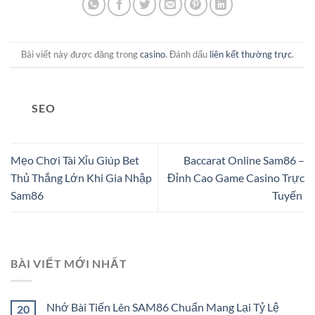
Bài viết này được đăng trong
casino
. Đánh dấu
liên kết thường trực
.
SEO
Mẹo Chơi Tài Xỉu Giúp Bet
Baccarat Online Sam86 –
Thủ Thắng Lớn Khi Gia Nhập
Đỉnh Cao Game Casino Trực
Sam86
Tuyến
BÀI VIẾT MỚI NHẤT
Nhớ Bài Tiến Lên SAM86 Chuẩn Mang Lại Tỷ Lệ
20