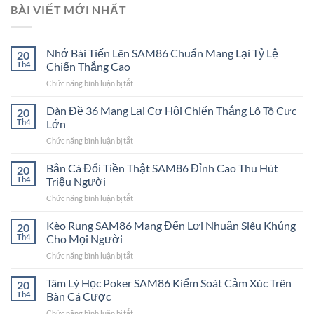
BÀI VIẾT MỚI NHẤT
Nhớ Bài Tiến Lên SAM86 Chuẩn Mang Lại Tỷ Lệ
20
Th4
Chiến Thắng Cao
Chức năng bình luận bị tắt
ở
Nhớ
Bài
Dàn Đề 36 Mang Lại Cơ Hội Chiến Thắng Lô Tô Cực
20
Tiến
Th4
Lớn
Lên
Chức năng bình luận bị tắt
ở
SAM86
Dàn
Chuẩn
Đề
Bắn Cá Đổi Tiền Thật SAM86 Đỉnh Cao Thu Hút
Mang
20
36
Lại
Th4
Triệu Người
Mang
Tỷ
Chức năng bình luận bị tắt
ở
Lại
Lệ
Bắn
Cơ
Chiến
Cá
Kèo Rung SAM86 Mang Đến Lợi Nhuận Siêu Khủng
Hội
20
Thắng
Đổi
Chiến
Th4
Cho Mọi Người
Cao
Tiền
Thắng
Chức năng bình luận bị tắt
ở
Thật
Lô
Kèo
SAM86
Tô
Rung
Tâm Lý Học Poker SAM86 Kiểm Soát Cảm Xúc Trên
Đỉnh
20
Cực
SAM86
Cao
Th4
Bàn Cá Cược
Lớn
Mang
Thu
Chức năng bình luận bị tắt
ở