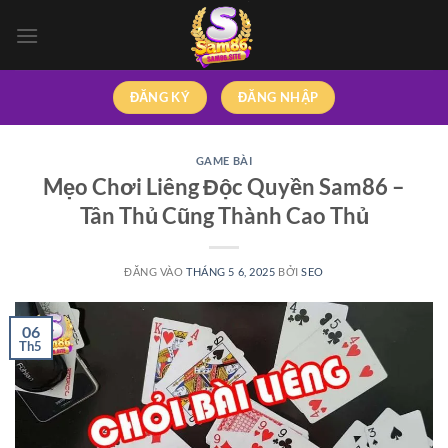
Bỏ
qua
nội
dung
ĐĂNG KÝ
ĐĂNG NHẬP
GAME BÀI
Mẹo Chơi Liêng Độc Quyền Sam86 –
Tân Thủ Cũng Thành Cao Thủ
ĐĂNG VÀO
THÁNG 5 6, 2025
BỞI
SEO
06
Th5