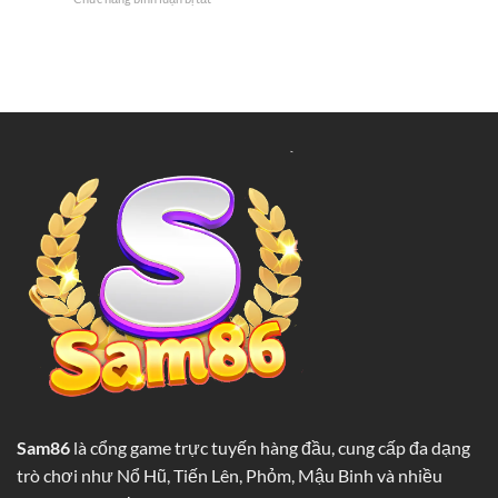
Đến
Hút
Tâm
Lợi
Triệu
Lý
Nhuận
Người
Học
Siêu
Poker
Khủng
SAM86
Cho
Kiểm
Mọi
Soát
Người
Cảm
Xúc
Trên
Bàn
Cá
Cược
Sam86
là cổng game trực tuyến hàng đầu, cung cấp đa dạng
trò chơi như Nổ Hũ, Tiến Lên, Phỏm, Mậu Binh và nhiều