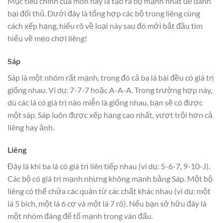
Mục tiêu chính của môn này là tạo ra bộ mạnh nhất để đánh
bại đối thủ. Dưới đây là tổng hợp các bộ trong liêng cùng
cách xếp hạng, hiểu rõ về loại này sau đó mới bắt đầu tìm
hiểu về mẹo chơi liêng!
Sáp
Sáp là một nhóm rất mạnh, trong đó cả ba lá bài đều có giá trị
giống nhau. Ví dụ: 7-7-7 hoặc A-A-A. Trong trường hợp này,
dù các lá có giá trị nào miễn là giống nhau, bạn sẽ có được
một sáp. Sáp luôn được xếp hạng cao nhất, vượt trội hơn cả
liêng hay ảnh.
Liêng
Đây là khi ba lá có giá trị liên tiếp nhau (ví dụ: 5-6-7, 9-10-J).
Các bộ có giá trị mạnh nhưng không mạnh bằng Sáp. Một bộ
liêng có thể chứa các quân từ các chất khác nhau (ví dụ: một
lá 5 bích, một lá 6 cơ và một lá 7 rô). Nếu bạn sở hữu đây là
một nhóm đáng để tố mạnh trong ván đấu.