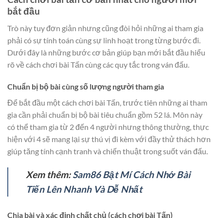
bắt đầu
Trò này tuy đơn giản nhưng cũng đòi hỏi những ai tham gia
phải có sự tính toán cùng sự linh hoạt trong từng bước đi.
Dưới đây là những bước cơ bản giúp bạn mới bắt đầu hiểu
rõ về cách chơi bài Tấn cùng các quy tắc trong ván đấu.
Chuẩn bị bộ bài cùng số lượng người tham gia
Để bắt đầu một cách chơi bài Tấn, trước tiên những ai tham
gia cần phải chuẩn bị bộ bài tiêu chuẩn gồm 52 lá. Môn này
có thể tham gia từ 2 đến 4 người nhưng thông thường, thực
hiện với 4 sẽ mang lại sự thú vị đi kèm với đầy thử thách hơn
giúp tăng tính cạnh tranh và chiến thuật trong suốt ván đấu.
Xem thêm:
Sam86 Bật Mí Cách Nhớ Bài
Tiến Lên Nhanh Và Dễ Nhất
Chia bài và xác định chất chủ (cách chơi bài Tấn)