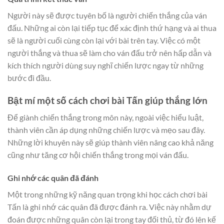
Người này sẽ được tuyên bố là người chiến thắng của ván
đấu. Những ai còn lại tiếp tục để xác định thứ hạng và ai thua
sẽ là người cuối cùng còn lại với bài trên tay. Việc có một
người thắng và thua sẽ làm cho ván đấu trở nên hấp dẫn và
kích thích người dùng suy nghĩ chiến lược ngay từ những
bước đi đầu.
Bật mí một số cách chơi bài Tấn giúp thắng lớn
Để giành chiến thắng trong môn này, ngoài việc hiểu luật,
thành viên cần áp dụng những chiến lược và mẹo sau đây.
Những lời khuyên này sẽ giúp thành viên nâng cao khả năng
cũng như tăng cơ hội chiến thắng trong mọi ván đấu.
Ghi nhớ các quân đã đánh
Một trong những kỹ năng quan trọng khi học cách chơi bài
Tấn là ghi nhớ các quân đã được đánh ra. Việc này nhằm dự
đoán được những quân còn lại trong tay đối thủ, từ đó lên kế