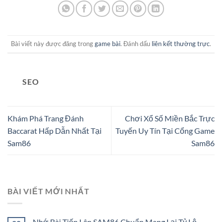
Bài viết này được đăng trong
game bài
. Đánh dấu
liên kết thường trực
.
SEO
Khám Phá Trang Đánh
Chơi Xổ Số Miền Bắc Trực
Baccarat Hấp Dẫn Nhất Tại
Tuyến Uy Tín Tại Cổng Game
Sam86
Sam86
BÀI VIẾT MỚI NHẤT
Nhớ Bài Tiến Lên SAM86 Chuẩn Mang Lại Tỷ Lệ