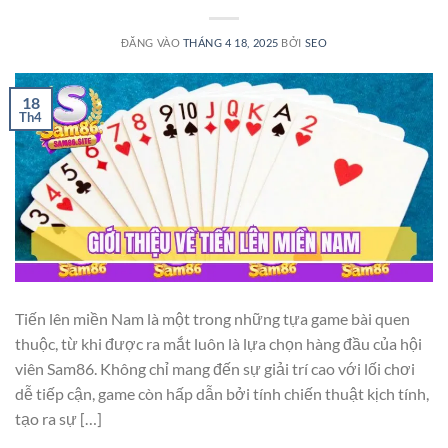
ĐĂNG VÀO
THÁNG 4 18, 2025
BỞI
SEO
18
Th4
Tiến lên miền Nam là một trong những tựa game bài quen
thuộc, từ khi được ra mắt luôn là lựa chọn hàng đầu của hội
viên Sam86. Không chỉ mang đến sự giải trí cao với lối chơi
dễ tiếp cận, game còn hấp dẫn bởi tính chiến thuật kịch tính,
tạo ra sự […]