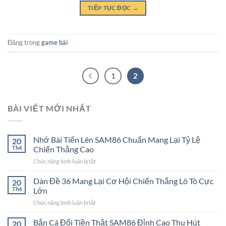
TIẾP TỤC ĐỌC
→
Đăng trong
game bài
1
2
BÀI VIẾT MỚI NHẤT
Nhớ Bài Tiến Lên SAM86 Chuẩn Mang Lại Tỷ Lệ
20
Th4
Chiến Thắng Cao
Chức năng bình luận bị tắt
ở
Nhớ
Bài
Dàn Đề 36 Mang Lại Cơ Hội Chiến Thắng Lô Tô Cực
20
Tiến
Th4
Lớn
Lên
Chức năng bình luận bị tắt
ở
SAM86
Dàn
Chuẩn
Đề
Bắn Cá Đổi Tiền Thật SAM86 Đỉnh Cao Thu Hút
Mang
20