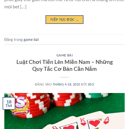
mọi bet […]
TIẾP TỤC ĐỌC
→
Đăng trong
game bài
GAME BÀI
Luật Chơi Tiến Lên Miền Nam – Những
Quy Tắc Cơ Bản Cần Nắm
ĐĂNG VÀO
THÁNG 4 18, 2025
BỞI
SEO
18
Th4