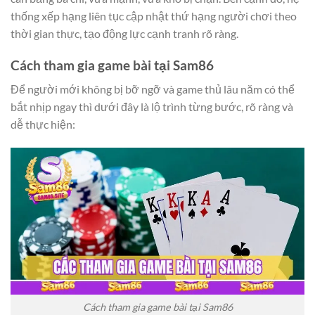
thống xếp hạng liên tục cập nhật thứ hạng người chơi theo
thời gian thực, tạo động lực cạnh tranh rõ ràng.
Cách tham gia game bài tại Sam86
Để người mới không bị bỡ ngỡ và game thủ lâu năm có thể
bắt nhịp ngay thì dưới đây là lộ trình từng bước, rõ ràng và
dễ thực hiện:
Cách tham gia game bài tại Sam86