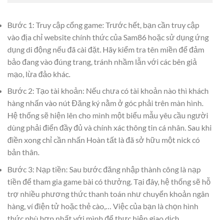
Bước 1: Truy cập cổng game: Trước hết, bạn cần truy cập
vào địa chỉ website chính thức của Sam86 hoặc sử dụng ứng
dụng di động nếu đã cài đặt. Hãy kiểm tra tên miền để đảm
bảo đang vào đúng trang, tránh nhầm lẫn với các bên giả
mạo, lừa đảo khác.
Bước 2: Tạo tài khoản: Nếu chưa có tài khoản nào thì khách
hàng nhấn vào nút Đăng ký nằm ở góc phải trên màn hình.
Hệ thống sẽ hiện lên cho mình một biểu mẫu yêu cầu người
dùng phải điển đầy đủ và chính xác thông tin cá nhân. Sau khi
điền xong chỉ cần nhấn Hoàn tất là đã sở hữu một nick có
bản thân.
Bước 3: Nạp tiền: Sau bước đăng nhập thành công là nạp
tiền để tham gia game bài có thưởng. Tại đây, hệ thống sẽ hỗ
trợ nhiều phương thức thanh toán như chuyển khoản ngân
hàng, ví điện tử hoặc thẻ cào,… Việc của bạn là chọn hình
thức phù hợp nhất với mình để thực hiện giao dịch.