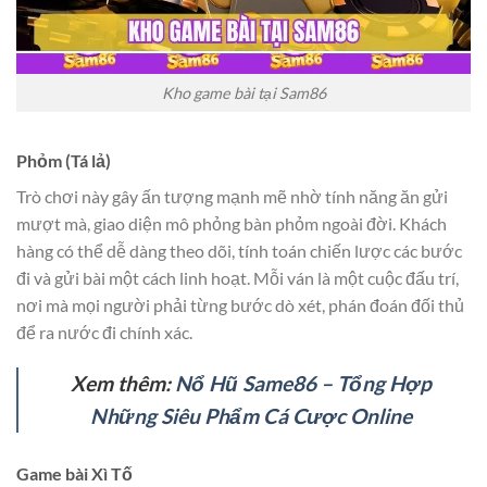
Kho game bài tại Sam86
Phỏm (Tá lả)
Trò chơi này gây ấn tượng mạnh mẽ nhờ tính năng ăn gửi
mượt mà, giao diện mô phỏng bàn phỏm ngoài đời. Khách
hàng có thể dễ dàng theo dõi, tính toán chiến lược các bước
đi và gửi bài một cách linh hoạt. Mỗi ván là một cuộc đấu trí,
nơi mà mọi người phải từng bước dò xét, phán đoán đối thủ
để ra nước đi chính xác.
Xem thêm:
Nổ Hũ Same86 – Tổng Hợp
Những Siêu Phẩm Cá Cược Online
Game bài Xì Tố